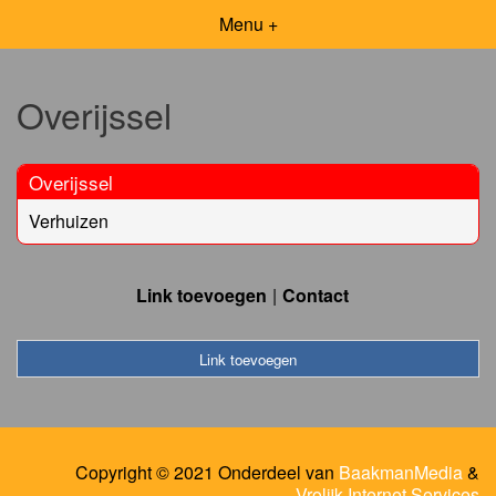
Menu +
Overijssel
Overijssel
Verhuizen
Link toevoegen
Contact
Link toevoegen
Copyright © 2021 Onderdeel van
BaakmanMedia
&
Vrolijk Internet Services