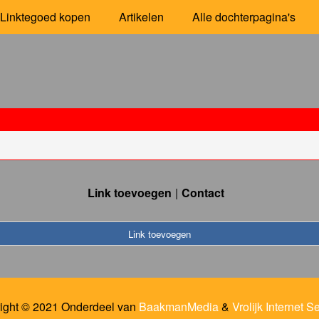
Linktegoed kopen
Artikelen
Alle dochterpagina's
Link toevoegen
Contact
Link toevoegen
ight © 2021 Onderdeel van
BaakmanMedia
&
Vrolijk Internet S