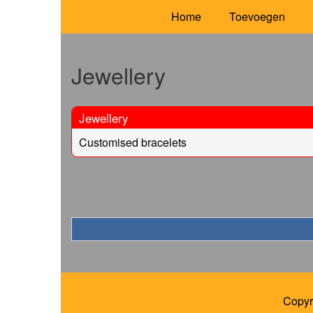
Home
Toevoegen
Jewellery
Jewellery
Customised bracelets
Copyr